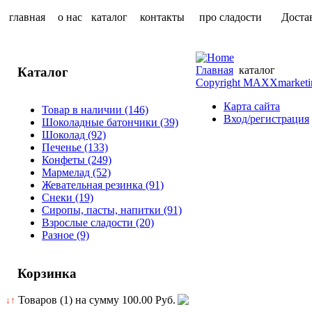
главная
о нас
каталог
контакты
про сладости
Доста
Главная
каталог
Каталог
Copyright MAXXmarketi
Карта сайта
Товар в наличии
(146)
Вход/регистрация
Шоколадные батончики
(39)
Шоколад
(92)
Печенье
(133)
Конфеты
(249)
Мармелад
(52)
Жевательная резинка
(91)
Снеки
(19)
Сиропы, пасты, напитки
(91)
Взрослые сладости
(20)
Разное
(9)
Корзинка
Товаров (1) на сумму
100.00 Руб.
↓↑