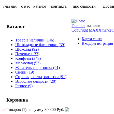
главная
о нас
каталог
контакты
про сладости
Доста
Главная
каталог
Каталог
Copyright MAXXmarketi
Карта сайта
Товар в наличии
(146)
Вход/регистрация
Шоколадные батончики
(39)
Шоколад
(92)
Печенье
(133)
Конфеты
(249)
Мармелад
(52)
Жевательная резинка
(91)
Снеки
(19)
Сиропы, пасты, напитки
(91)
Взрослые сладости
(20)
Разное
(9)
Корзинка
Товаров (1) на сумму
300.00 Руб.
↓↑