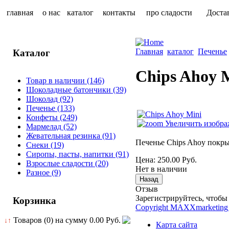
главная
о нас
каталог
контакты
про сладости
Доста
Главная
каталог
Печенье
Каталог
Chips Ahoy 
Товар в наличии
(146)
Шоколадные батончики
(39)
Шоколад
(92)
Печенье
(133)
Конфеты
(249)
Увеличить изобра
Мармелад
(52)
Жевательная резинка
(91)
Печенье Chips Ahoy покры
Снеки
(19)
Сиропы, пасты, напитки
(91)
Цена:
250.00 Руб.
Взрослые сладости
(20)
Нет в наличии
Разное
(9)
Отзыв
Зарегистрируйтесь, чтобы 
Корзинка
Copyright MAXXmarketing
Товаров (0) на сумму
0.00 Руб.
↓↑
Карта сайта