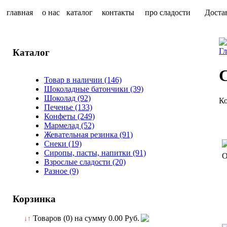
главная
о нас
каталог
контакты
про сладости
Доста
Гл
Каталог
Товар в наличии
(146)
Шоколадные батончики
(39)
Шоколад
(92)
Ко
Печенье
(133)
Конфеты
(249)
Мармелад
(52)
Жевательная резинка
(91)
Снеки
(19)
Сиропы, пасты, напитки
(91)
О
Взрослые сладости
(20)
Разное
(9)
Корзинка
Товаров (0) на сумму
0.00 Руб.
↓↑