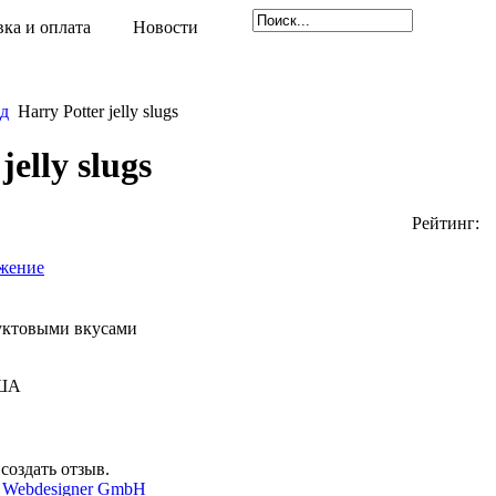
вка и оплата
Новости
д
Harry Potter jelly slugs
jelly slugs
Рейтинг:
жение
уктовыми вкусами
ША
создать отзыв.
 Webdesigner GmbH