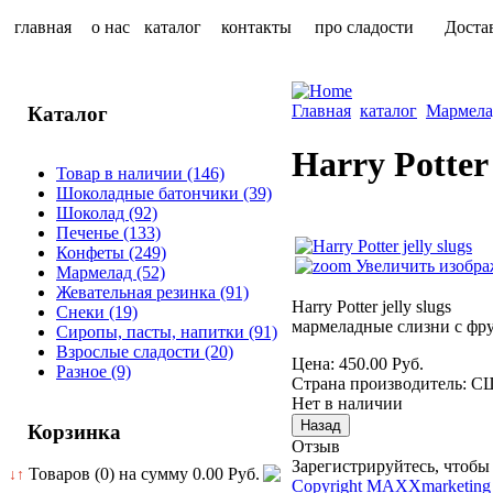
главная
о нас
каталог
контакты
про сладости
Доста
Главная
каталог
Мармела
Каталог
Harry Potter 
Товар в наличии
(146)
Шоколадные батончики
(39)
Шоколад
(92)
Печенье
(133)
Конфеты
(249)
Увеличить изобра
Мармелад
(52)
Жевательная резинка
(91)
Harry Potter jelly slugs
Снеки
(19)
мармеладные слизни с фр
Сиропы, пасты, напитки
(91)
Взрослые сладости
(20)
Цена:
450.00 Руб.
Разное
(9)
Страна производитель
:
С
Нет в наличии
Корзинка
Отзыв
Зарегистрируйтесь, чтобы 
Товаров (0) на сумму
0.00 Руб.
↓↑
Copyright MAXXmarketing