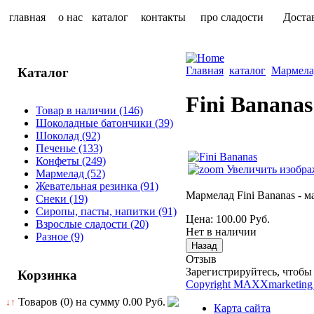
главная
о нас
каталог
контакты
про сладости
Доста
Главная
каталог
Мармела
Каталог
Fini Bananas
Товар в наличии
(146)
Шоколадные батончики
(39)
Шоколад
(92)
Печенье
(133)
Конфеты
(249)
Увеличить изобра
Мармелад
(52)
Жевательная резинка
(91)
Мармелад Fini Bananas - м
Снеки
(19)
Сиропы, пасты, напитки
(91)
Цена:
100.00 Руб.
Взрослые сладости
(20)
Нет в наличии
Разное
(9)
Отзыв
Зарегистрируйтесь, чтобы 
Корзинка
Copyright MAXXmarketing
Товаров (0) на сумму
0.00 Руб.
↓↑
Карта сайта