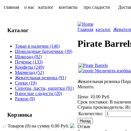
главная
о нас
каталог
контакты
про сладости
Доста
Главная
каталог
Жевател
Каталог
Pirate Barrel
Товар в наличии
(146)
Шоколадные батончики
(39)
Шоколад
(92)
Печенье
(133)
Конфеты
(249)
Увеличить изобра
Мармелад
(52)
Жевательная резинка
(91)
Жевательная резинка Пира
Снеки
(19)
Мохито.
Сиропы, пасты, напитки
(91)
Взрослые сладости
(20)
Цена:
10.00 Руб.
Разное
(9)
Срок поставки: В наличи
Страна производитель
:
Ис
Количество:
Корзинка
Товаров (0) на сумму
0.00 Руб.
Отзыв
↓↑