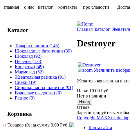
главная
о нас
каталог
контакты
про сладости
Доста
Главная
каталог
Жевател
Каталог
Destroyer
Товар в наличии
(146)
Шоколадные батончики
(39)
Шоколад
(92)
Печенье
(133)
Конфеты
(249)
Увеличить изобра
Мармелад
(52)
Жевательная резинка
(91)
Жевательная резинка в ки
Снеки
(19)
Сиропы, пасты, напитки
(91)
Цена:
10.00 Руб.
Взрослые сладости
(20)
Нет в наличии
Разное
(9)
Отзыв
Зарегистрируйтесь, чтобы 
Корзинка
Copyright MAXXmarketing
Товаров (0) на сумму
0.00 Руб.
↓↑
Карта сайта