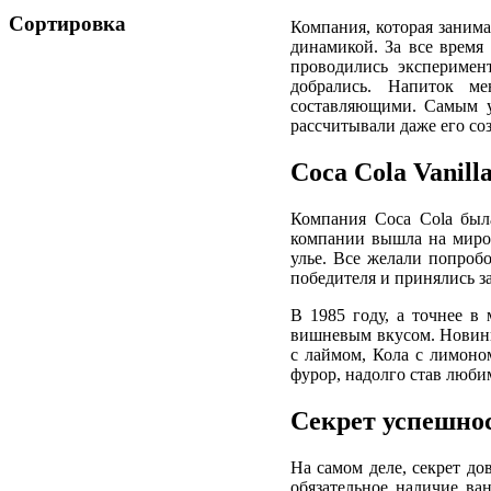
Сортировка
Компания, которая заним
динамикой. За все время
проводились экспериме
добрались. Напиток м
составляющими. Самым у
рассчитывали даже его соз
Coca Cola Vanill
Компания Coca Cola была
компании вышла на миров
улье. Все желали попроб
победителя и принялись з
В 1985 году, а точнее в
вишневым вкусом. Новинк
с лаймом, Кола с лимоном
фурор, надолго став люб
Секрет успешно
На самом деле, секрет до
обязательное наличие ва