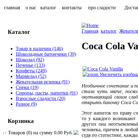
главная
о нас
каталог
контакты
про сладости
Доста
Главная
каталог
Жевател
Каталог
Coca Cola Van
Товар в наличии
(146)
Шоколадные батончики
(39)
Шоколад
(92)
Печенье
(133)
Конфеты
(249)
Увеличить изобра
Мармелад
(52)
Жевательная резинка
(91)
Необычное сочетание и по
Снеки
(19)
стала чуть мягче, поско
Сиропы, пасты, напитки
(91)
окутывающий своим слад
Взрослые сладости
(20)
открыть баночку Coca Cola
Разное
(9)
Этот напиток по праву сч
то у каждого возникают 
Корзинка
других она неотъемлемый
человека, причем в любой
Товаров (0) на сумму
0.00 Руб.
↓↑
судя по статистике, кажд